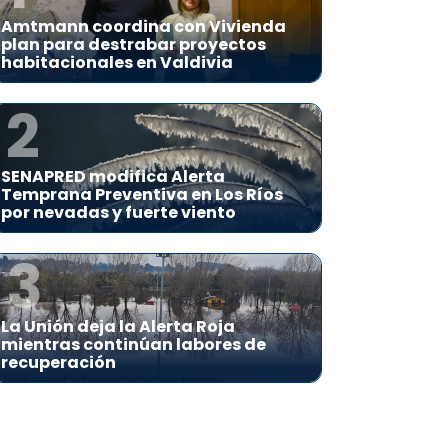
Amtmann coordina con Vivienda
plan para destrabar proyectos
habitacionales en Valdivia
2
SENAPRED modifica Alerta
Temprana Preventiva en Los Ríos
por nevadas y fuerte viento
3
La Unión deja la Alerta Roja
mientras continúan labores de
recuperación