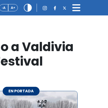
-A
A+
o a Valdivia
Festival
EN PORTADA