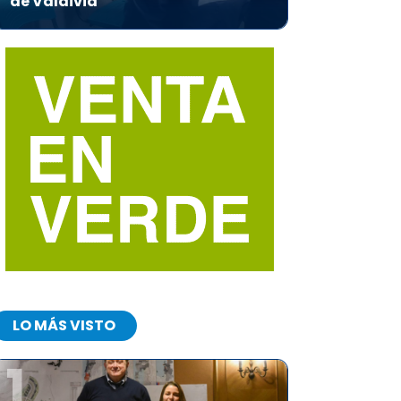
de Valdivia
LO MÁS VISTO
1