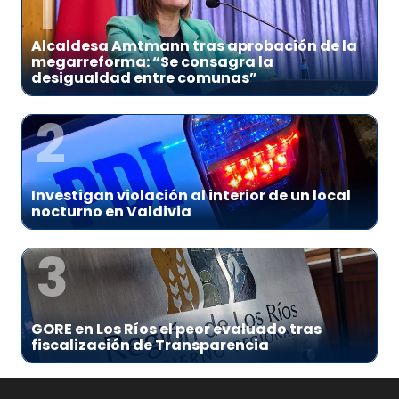
1
Alcaldesa Amtmann tras aprobación de la
megarreforma: “Se consagra la
desigualdad entre comunas”
2
Investigan violación al interior de un local
nocturno en Valdivia
3
GORE en Los Ríos el peor evaluado tras
fiscalización de Transparencia