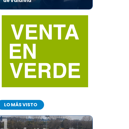
de Valdivia
LO MÁS VISTO
1