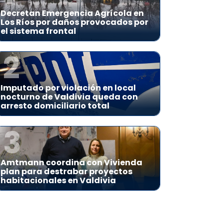
Decretan Emergencia Agrícola en
Los Ríos por daños provocados por
el sistema frontal
2
Imputado por violación en local
nocturno de Valdivia queda con
arresto domiciliario total
3
Amtmann coordina con Vivienda
plan para destrabar proyectos
habitacionales en Valdivia