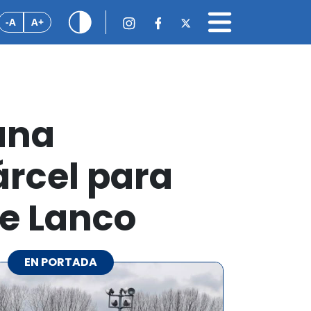
-A
A+
ana
árcel para
de Lanco
EN PORTADA