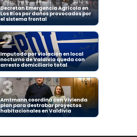
Decretan Emergencia Agrícola en
Los Ríos por daños provocados por
el sistema frontal
2
Imputado por violación en local
nocturno de Valdivia queda con
arresto domiciliario total
3
Amtmann coordina con Vivienda
plan para destrabar proyectos
habitacionales en Valdivia