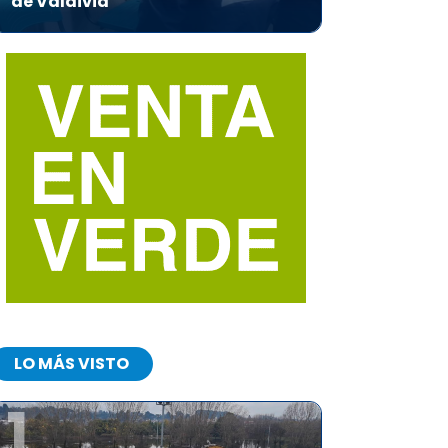
de Valdivia
LO MÁS VISTO
1