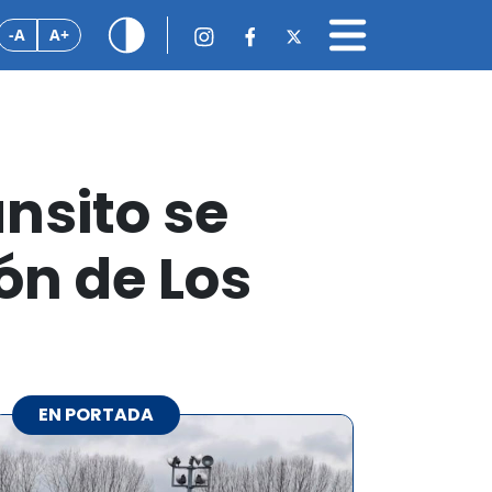
-A
A+
nsito se
ón de Los
EN PORTADA