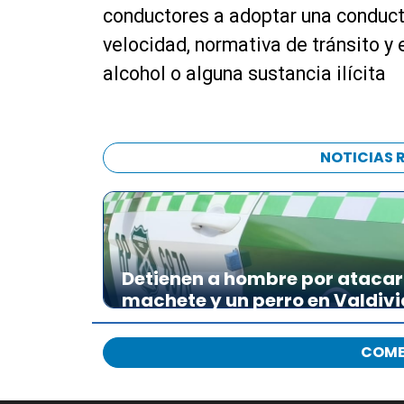
conductores a adoptar una conduct
velocidad, normativa de tránsito y
alcohol o alguna sustancia ilícita
NOTICIAS 
Detienen a hombre por atacar 
machete y un perro en Valdivi
COME