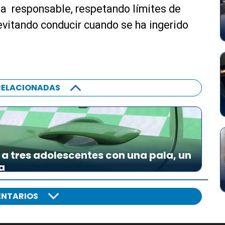
a responsable, respetando límites de
 evitando conducir cuando se ha ingerido
RELACIONADAS
a tres adolescentes con una pala, un
a
NTARIOS