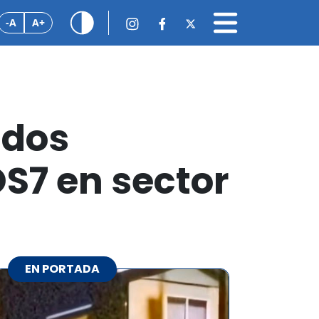
-A
A+
 dos
OS7 en sector
EN PORTADA