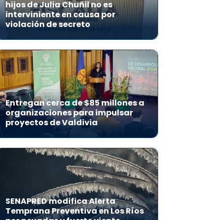
hijos de Julia Chuñil no es
interviniente en causa por
violación de secreto
Entregan cerca de $85 millones a
organizaciones para impulsar
proyectos de Valdivia
SENAPRED modifica Alerta
Temprana Preventiva en Los Ríos