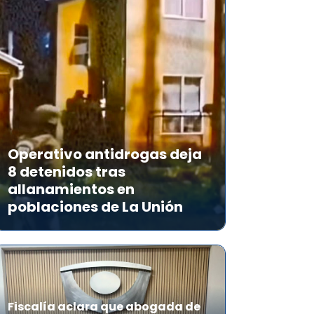
Operativo antidrogas deja
8 detenidos tras
allanamientos en
poblaciones de La Unión
Fiscalía aclara que abogada de