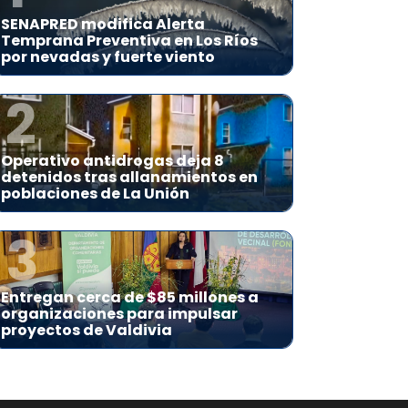
SENAPRED modifica Alerta
Temprana Preventiva en Los Ríos
por nevadas y fuerte viento
2
Operativo antidrogas deja 8
detenidos tras allanamientos en
poblaciones de La Unión
3
Entregan cerca de $85 millones a
organizaciones para impulsar
proyectos de Valdivia