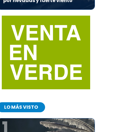
por nevadas y fuerte viento
LO MÁS VISTO
1