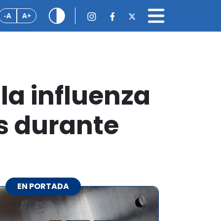
-A
A+
la influenza
s durante
EN PORTADA