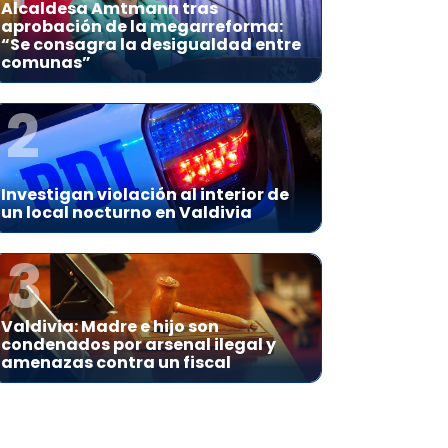
Alcaldesa Amtmann tras
aprobación de la megarreforma:
“Se consagra la desigualdad entre
comunas”
2
Investigan violación al interior de
un local nocturno en Valdivia
3
Valdivia: Madre e hijo son
condenados por arsenal ilegal y
amenazas contra un fiscal