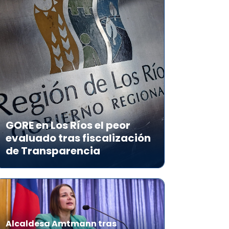
GORE en Los Ríos el peor
evaluado tras fiscalización
de Transparencia
Alcaldesa Amtmann tras