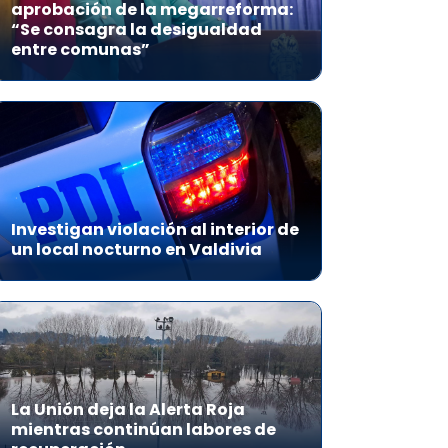
aprobación de la megarreforma:
“Se consagra la desigualdad
entre comunas”
Investigan violación al interior de
un local nocturno en Valdivia
La Unión deja la Alerta Roja
mientras continúan labores de