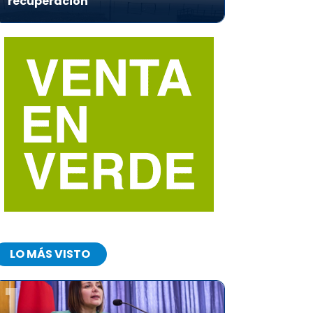
recuperación
LO MÁS VISTO
1