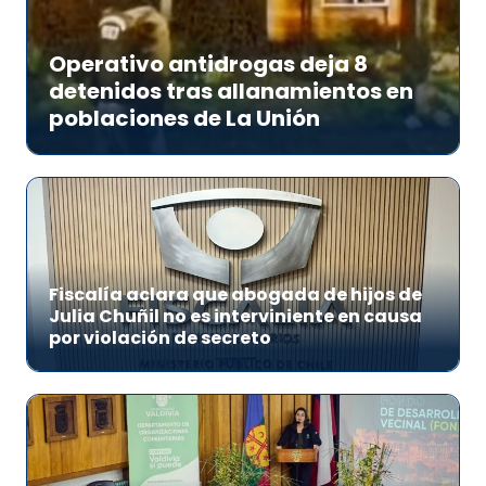
Operativo antidrogas deja 8
detenidos tras allanamientos en
poblaciones de La Unión
Fiscalía aclara que abogada de hijos de
Julia Chuñil no es interviniente en causa
por violación de secreto