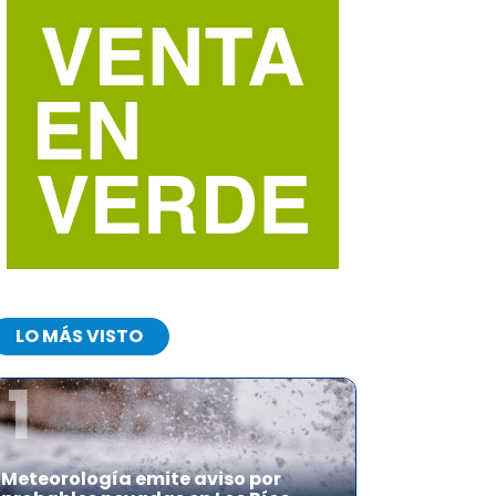
LO MÁS VISTO
1
Meteorología emite aviso por