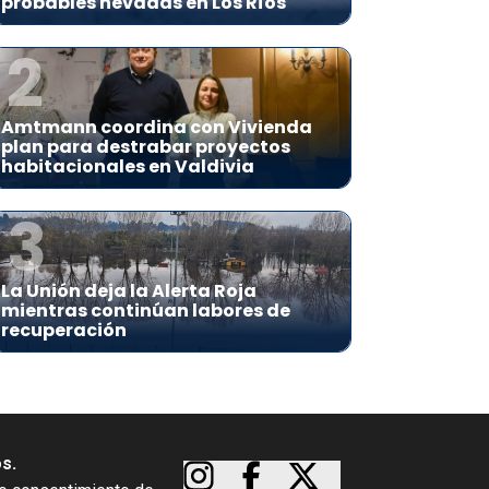
probables nevadas en Los Ríos
2
Amtmann coordina con Vivienda
plan para destrabar proyectos
habitacionales en Valdivia
3
La Unión deja la Alerta Roja
mientras continúan labores de
recuperación
os.