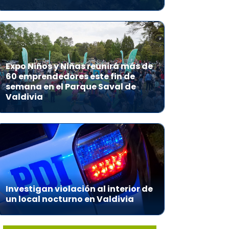
Expo Niños y Niñas reunirá más de
60 emprendedores este fin de
semana en el Parque Saval de
Valdivia
Investigan violación al interior de
un local nocturno en Valdivia