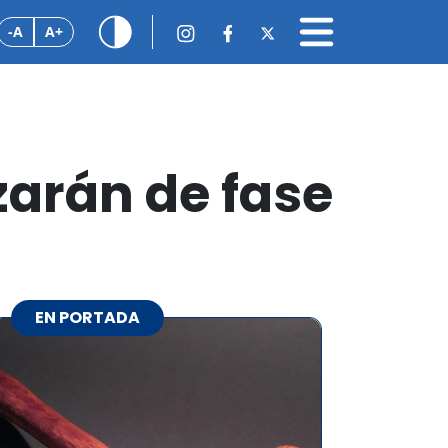
-A
A+
zarán de fase
EN PORTADA