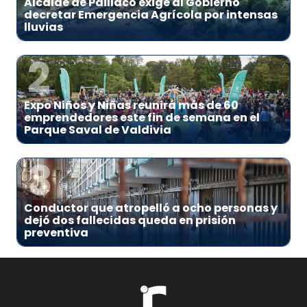
Alcalde de Paillaco exige al Gobierno
decretar Emergencia Agrícola por intensas
lluvias
2
Expo Niños y Niñas reunirá más de 60
emprendedores este fin de semana en el
Parque Saval de Valdivia
3
Conductor que atropelló a ocho personas y
dejó dos fallecidas queda en prisión
preventiva