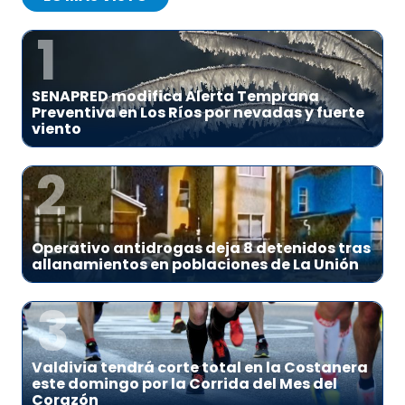
1
SENAPRED modifica Alerta Temprana
Preventiva en Los Ríos por nevadas y fuerte
viento
2
Operativo antidrogas deja 8 detenidos tras
allanamientos en poblaciones de La Unión
3
Valdivia tendrá corte total en la Costanera
este domingo por la Corrida del Mes del
Corazón