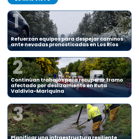
1
Refuerzan equipos para despejar caminos
ante nevadas pronosticadas en Los Ríos
2
Continúan trabajos para recuperar tramo
afectado por deslizamiento en Ruta
Valdivia-Mariquina
3
Planificar una infraestructura resiliente