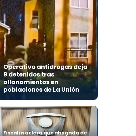
Operativo antidrogas deja
8 detenidos tras
allanamientos en
poblaciones de La Unión
Fiscalía aclara que abogada de