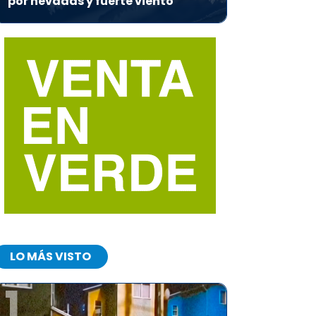
por nevadas y fuerte viento
LO MÁS VISTO
1