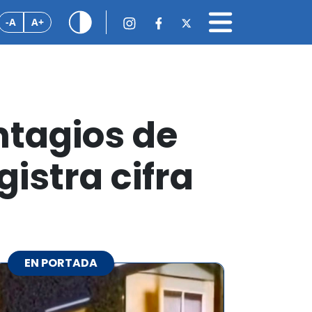
-A
A+
ntagios de
istra cifra
EN PORTADA