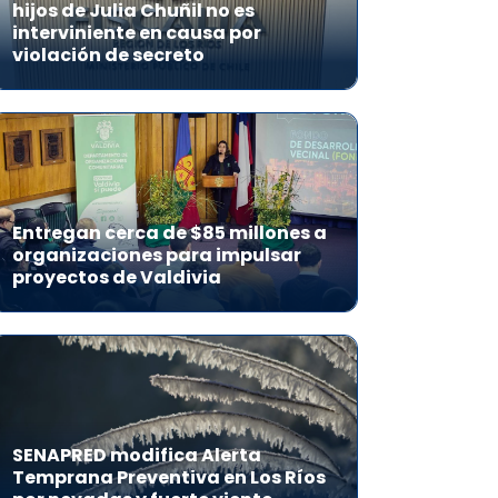
hijos de Julia Chuñil no es
interviniente en causa por
violación de secreto
Entregan cerca de $85 millones a
organizaciones para impulsar
proyectos de Valdivia
SENAPRED modifica Alerta
Temprana Preventiva en Los Ríos