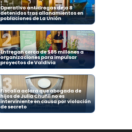
Operativo antidrogas deja 8
detenidos tras allanamientos en
poblaciones de La Unión
2
Entregan cerca de $85 millones a
organizaciones para impulsar
proyectos de Valdivia
3
Fiscalía aclara que abogada de
hijos de Julia Chuñil no es
interviniente en causa por violación
de secreto