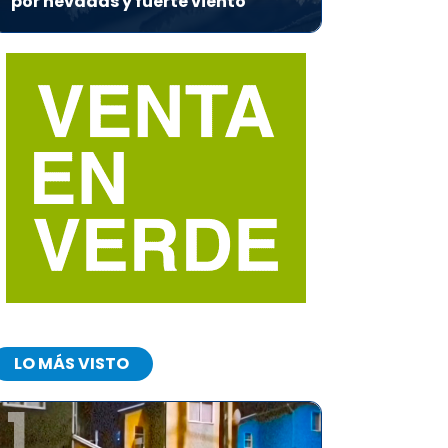
por nevadas y fuerte viento
LO MÁS VISTO
1