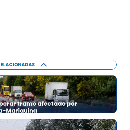
RELACIONADAS
perar tramo afectado por
ia-Mariquina