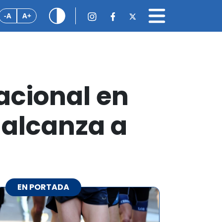
-A
A+
acional en
 alcanza a
EN PORTADA