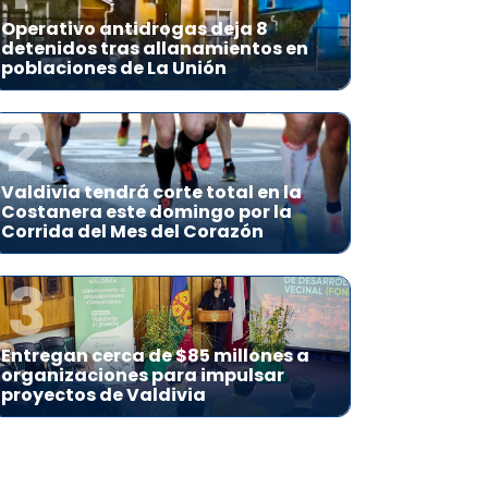
Operativo antidrogas deja 8
detenidos tras allanamientos en
poblaciones de La Unión
2
Valdivia tendrá corte total en la
Costanera este domingo por la
Corrida del Mes del Corazón
3
Entregan cerca de $85 millones a
organizaciones para impulsar
proyectos de Valdivia