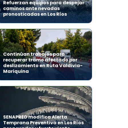
Refuerzan equipos para despejar
caminos ante nevadas
pronosticadas en Los Ríos
Continúan trabajos para
recuperar tramo afectado por
deslizamiento en Ruta Valdivia-
Mariquina
SENAPRED modifica Alerta
Temprana Preventiva en Los Ríos