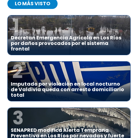
LO MÁS VISTO
1
Decretan Emergencia Agrícola en Los Ríos
por daños provocados por el sistema
frontal
2
Imputado por violación en local nocturno
de Valdivia queda con arresto domiciliario
total
3
SENAPRED modifica Alerta Temprana
Preventiva en Los Ríos por nevadas y fuerte