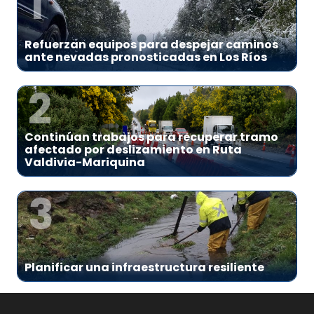
1
Refuerzan equipos para despejar caminos
ante nevadas pronosticadas en Los Ríos
2
Continúan trabajos para recuperar tramo
afectado por deslizamiento en Ruta
Valdivia-Mariquina
3
Planificar una infraestructura resiliente