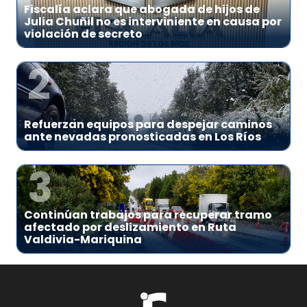
Fiscalía aclara que abogada de hijos de
Julia Chuñil no es interviniente en causa por
violación de secreto
2
Refuerzan equipos para despejar caminos
ante nevadas pronosticadas en Los Ríos
3
Continúan trabajos para recuperar tramo
afectado por deslizamiento en Ruta
Valdivia-Mariquina