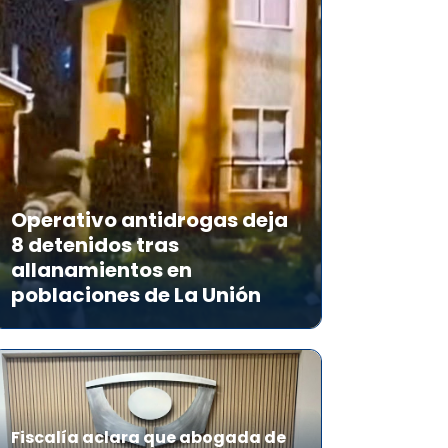
Operativo antidrogas deja
8 detenidos tras
allanamientos en
poblaciones de La Unión
Fiscalía aclara que abogada de