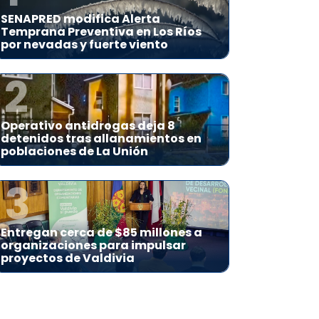
SENAPRED modifica Alerta
Temprana Preventiva en Los Ríos
por nevadas y fuerte viento
2
Operativo antidrogas deja 8
detenidos tras allanamientos en
poblaciones de La Unión
3
Entregan cerca de $85 millones a
organizaciones para impulsar
proyectos de Valdivia