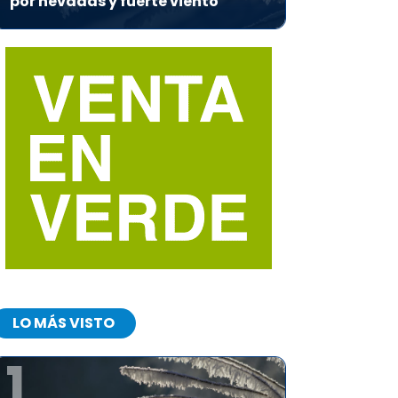
por nevadas y fuerte viento
LO MÁS VISTO
1