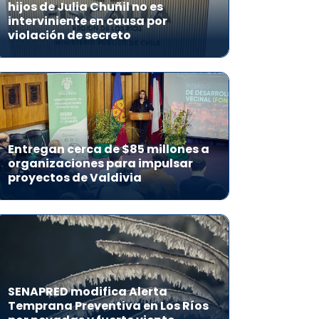
hijos de Julia Chuñil no es
interviniente en causa por
violación de secreto
Entregan cerca de $85 millones a
organizaciones para impulsar
proyectos de Valdivia
SENAPRED modifica Alerta
Temprana Preventiva en Los Ríos