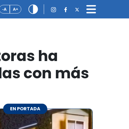
-A
A+
toras ha
elas con más
EN PORTADA