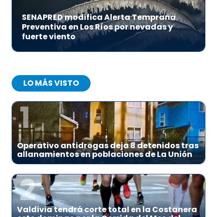
SENAPRED modifica Alerta Temprana
Preventiva en Los Ríos por nevadas y
fuerte viento
LO MÁS VISTO
1
Operativo antidrogas deja 8 detenidos tras
allanamientos en poblaciones de La Unión
2
Valdivia tendrá corte total en la Costanera