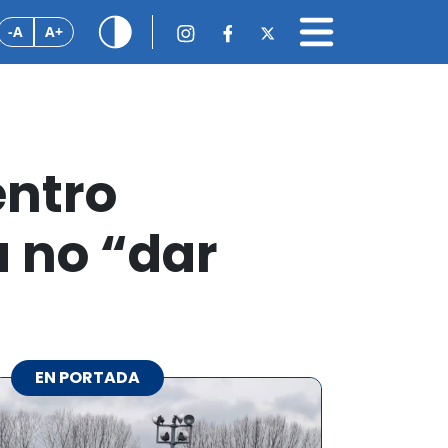
-A
A+
entro
a no “dar
EN PORTADA