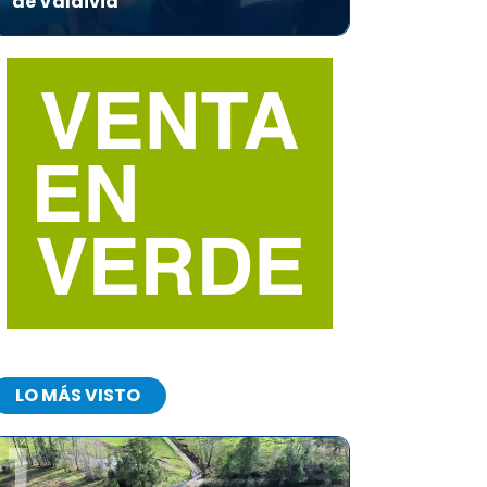
de Valdivia
LO MÁS VISTO
1