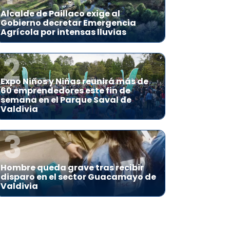
Alcalde de Paillaco exige al
Gobierno decretar Emergencia
Agrícola por intensas lluvias
2
Expo Niños y Niñas reunirá más de
60 emprendedores este fin de
semana en el Parque Saval de
Valdivia
3
Hombre queda grave tras recibir
disparo en el sector Guacamayo de
Valdivia