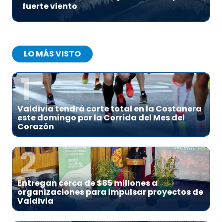
fuerte viento
LO MÁS VISTO
1
Valdivia tendrá corte total en la Costanera
este domingo por la Corrida del Mes del
Corazón
2
Entregan cerca de $85 millones a
organizaciones para impulsar proyectos de
Valdivia