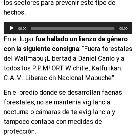
los sectores para prevenir este tipo de
hechos.
R
00:00
00:00
e
En el lugar
fue hallado un lienzo de género
p
r
con la siguiente consigna
: “Fuera forestales
o
del Wallmapu ¡Libertad a Daniel Canío y a
d
todos los P.P.M! ORT Wichille, Kalfulikan.
u
c
C.A.M. Liberación Nacional Mapuche”.
t
o
En el predio donde se desarrollan faenas
r
forestales, no se mantenía vigilancia
d
nocturna o cámaras de televigilancia y
e
a
tampoco contaba con medidas de
u
protección.
d