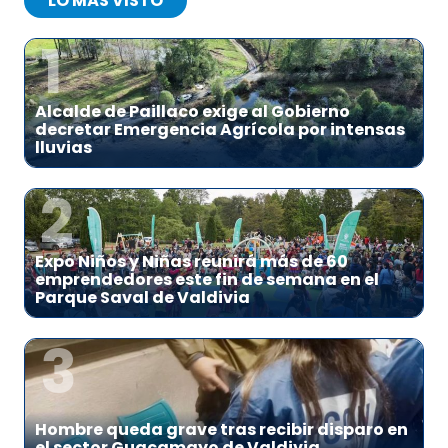
LO MÁS VISTO
1
Alcalde de Paillaco exige al Gobierno
decretar Emergencia Agrícola por intensas
lluvias
2
Expo Niños y Niñas reunirá más de 60
emprendedores este fin de semana en el
Parque Saval de Valdivia
3
Hombre queda grave tras recibir disparo en
el sector Guacamayo de Valdivia