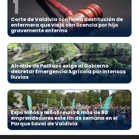
1
Corte de Valdivia confirma destitución de
enfermera que viajó con licencia por hijo
gravemente enfermo
2
Alcalde de Paillaco exige al Gobierno
decretar Emergencia Agrícola por intensas
lluvias
3
Expo Niños y Niñas reunirá más de 60
emprendedores este fin de semana en el
Parque Saval de Valdivia