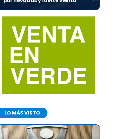
por nevadas y fuerte viento
LO MÁS VISTO
1