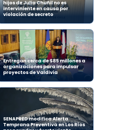
hijos de Julia Chuñil no es
interviniente en causa por
violación de secreto
Entregan cerca de $85 millones a
organizaciones para impulsar
proyectos de Valdivia
SENAPRED modifica Alerta
Temprana Preventiva en Los Ríos