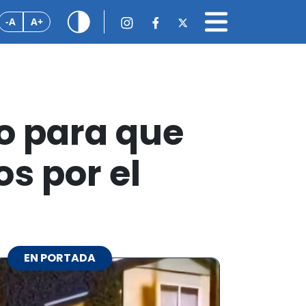
-A
A+
no para que
s por el
EN PORTADA