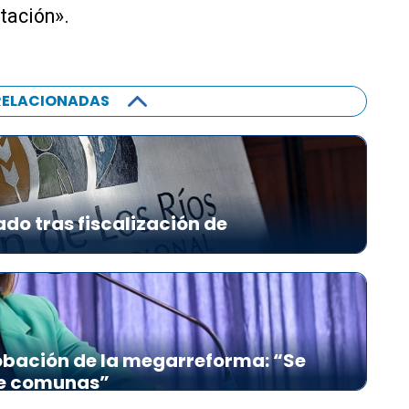
tación».
RELACIONADAS
ado tras fiscalización de
bación de la megarreforma: “Se
re comunas”