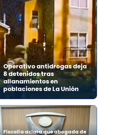
Operativo antidrogas deja
8 detenidos tras
allanamientos en
poblaciones de La Unión
Fiscalía aclara que abogada de