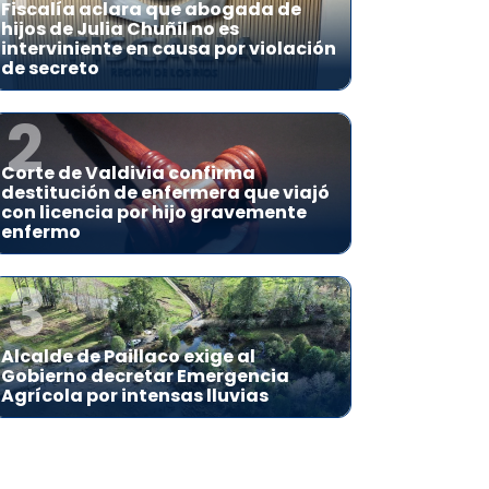
Fiscalía aclara que abogada de
hijos de Julia Chuñil no es
interviniente en causa por violación
de secreto
2
Corte de Valdivia confirma
destitución de enfermera que viajó
con licencia por hijo gravemente
enfermo
3
Alcalde de Paillaco exige al
Gobierno decretar Emergencia
Agrícola por intensas lluvias