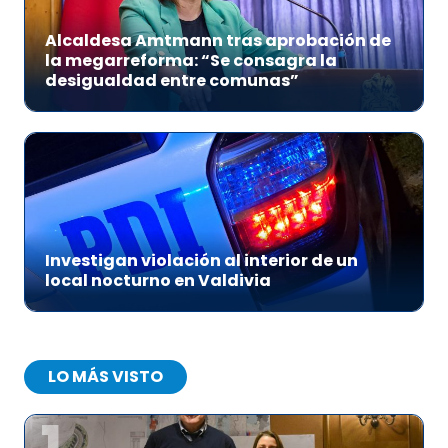
Alcaldesa Amtmann tras aprobación de
la megarreforma: “Se consagra la
desigualdad entre comunas”
Investigan violación al interior de un
local nocturno en Valdivia
LO MÁS VISTO
1