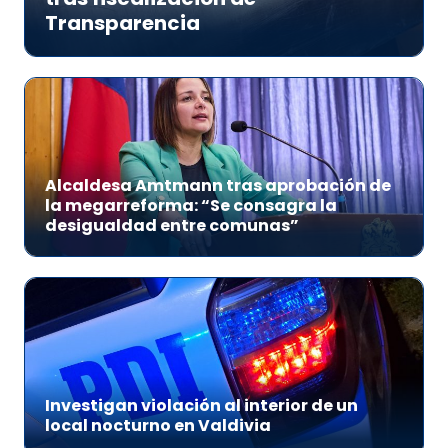
Transparencia
Alcaldesa Amtmann tras aprobación de
la megarreforma: “Se consagra la
desigualdad entre comunas”
Investigan violación al interior de un
local nocturno en Valdivia