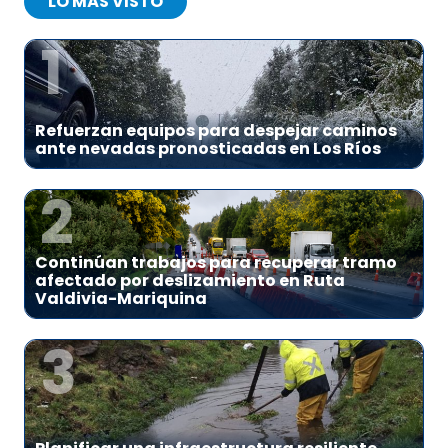
LO MÁS VISTO
1
Refuerzan equipos para despejar caminos
ante nevadas pronosticadas en Los Ríos
2
Continúan trabajos para recuperar tramo
afectado por deslizamiento en Ruta
Valdivia-Mariquina
3