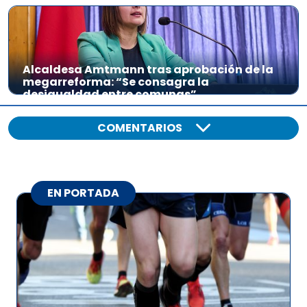
Alcaldesa Amtmann tras aprobación de la
megarreforma: “Se consagra la
desigualdad entre comunas”
COMENTARIOS
EN PORTADA