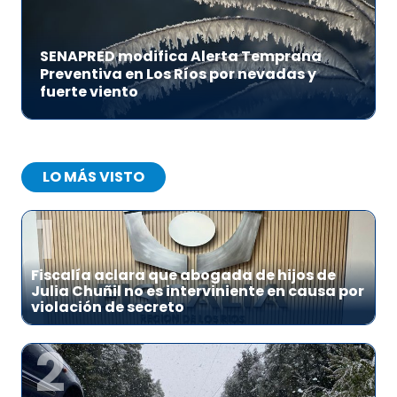
SENAPRED modifica Alerta Temprana
Preventiva en Los Ríos por nevadas y
fuerte viento
LO MÁS VISTO
1
Fiscalía aclara que abogada de hijos de
Julia Chuñil no es interviniente en causa por
violación de secreto
2