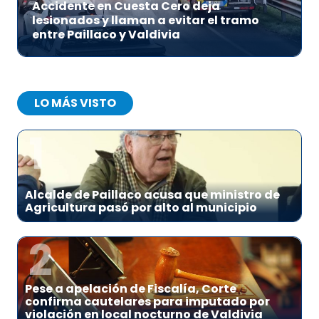
Accidente en Cuesta Cero deja
lesionados y llaman a evitar el tramo
entre Paillaco y Valdivia
LO MÁS VISTO
1
Alcalde de Paillaco acusa que ministro de
Agricultura pasó por alto al municipio
2
Pese a apelación de Fiscalía, Corte
confirma cautelares para imputado por
violación en local nocturno de Valdivia