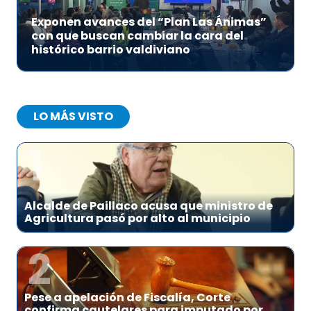
Exponen avances del “Plan Las Ánimas”
con que buscan cambiar la cara del
histórico barrio valdiviano
LO MÁS VISTO
1
Alcalde de Paillaco acusa que ministro de
Agricultura pasó por alto al municipio
2
Pese a apelación de Fiscalía, Corte
confirma cautelares para imputado por