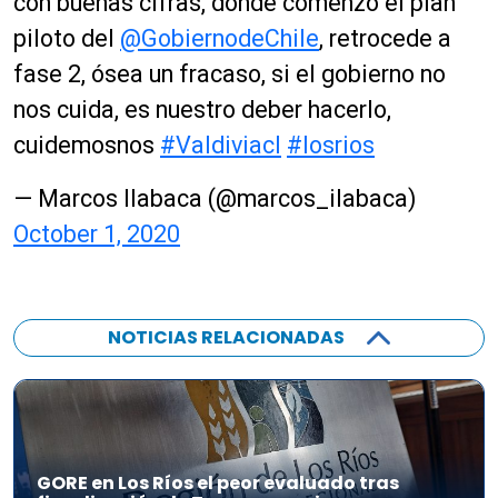
con buenas cifras, donde comenzó el plan
piloto del
@GobiernodeChile
, retrocede a
fase 2, ósea un fracaso, si el gobierno no
nos cuida, es nuestro deber hacerlo,
cuidemosnos
#Valdiviacl
#losrios
— Marcos Ilabaca (@marcos_ilabaca)
October 1, 2020
NOTICIAS RELACIONADAS
GORE en Los Ríos el peor evaluado tras