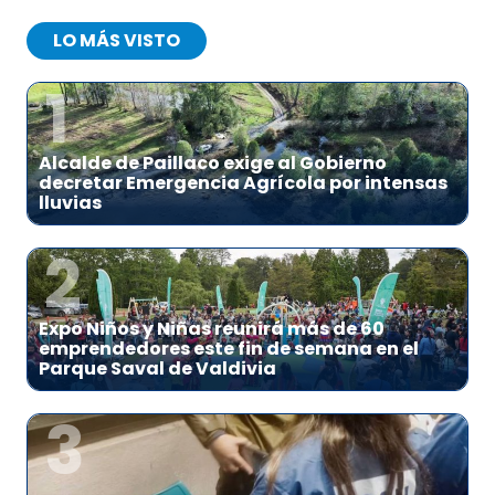
LO MÁS VISTO
1
Alcalde de Paillaco exige al Gobierno
decretar Emergencia Agrícola por intensas
lluvias
2
Expo Niños y Niñas reunirá más de 60
emprendedores este fin de semana en el
Parque Saval de Valdivia
3