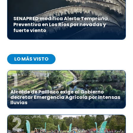
SENAPRED modifica Alerta Temprana
Preventiva en Los Ríos por nevadas y
fuerte viento
LO MÁS VISTO
1
Alcalde de Paillaco exige al Gobierno
decretar Emergencia Agrícola por intensas
lluvias
2