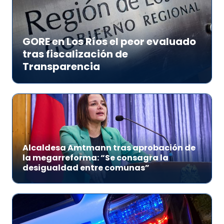
GORE en Los Ríos el peor evaluado
tras fiscalización de
Transparencia
Alcaldesa Amtmann tras aprobación de
la megarreforma: “Se consagra la
desigualdad entre comunas”