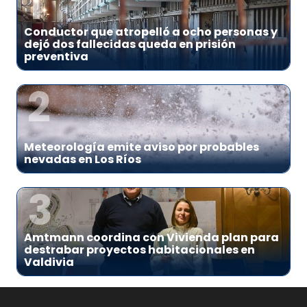
1
Conductor que atropelló a ocho personas y
dejó dos fallecidas queda en prisión
preventiva
2
Meteorología emite aviso por probables
nevadas en Los Ríos
3
Amtmann coordina con Vivienda plan para
destrabar proyectos habitacionales en
Valdivia