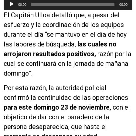
R
00:00
00:00
e
El Capitán Ulloa detalló que, a pesar del
p
r
esfuerzo y la coordinación de los equipos
o
durante el día “se mantuvo en el día de hoy
d
las labores de búsqueda,
las cuales no
u
c
arrojaron resultados positivos,
razón por la
t
cual se continuará en la jornada de mañana
o
domingo”.
r
d
Por esta razón, la autoridad policial
e
a
confirmó la continuidad de las operaciones
u
para este domingo 23 de noviembre,
con el
d
objetico de dar con el paradero de la
i
o
persona desaparecida, que hasta el