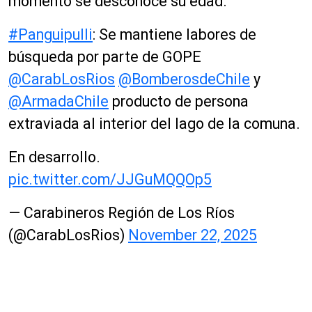
momento se desconoce su edad.
#Panguipulli
: Se mantiene labores de
búsqueda por parte de GOPE
@CarabLosRios
@BomberosdeChile
y
@ArmadaChile
producto de persona
extraviada al interior del lago de la comuna.
En desarrollo.
pic.twitter.com/JJGuMQQOp5
— Carabineros Región de Los Ríos
(@CarabLosRios)
November 22, 2025