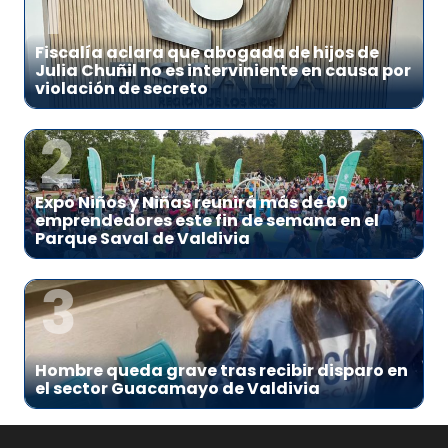
1
Fiscalía aclara que abogada de hijos de
Julia Chuñil no es interviniente en causa por
violación de secreto
2
Expo Niños y Niñas reunirá más de 60
emprendedores este fin de semana en el
Parque Saval de Valdivia
3
Hombre queda grave tras recibir disparo en
el sector Guacamayo de Valdivia