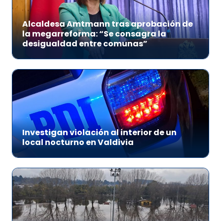
Alcaldesa Amtmann tras aprobación de
la megarreforma: “Se consagra la
desigualdad entre comunas”
Investigan violación al interior de un
local nocturno en Valdivia