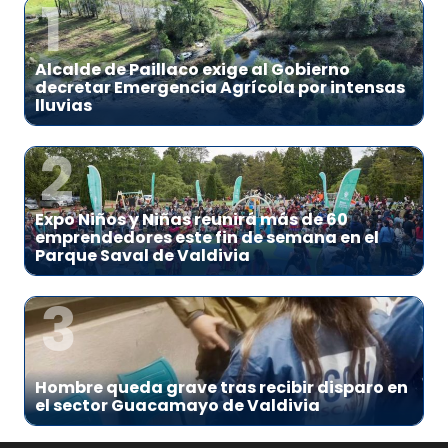
1
Alcalde de Paillaco exige al Gobierno
decretar Emergencia Agrícola por intensas
lluvias
2
Expo Niños y Niñas reunirá más de 60
emprendedores este fin de semana en el
Parque Saval de Valdivia
3
Hombre queda grave tras recibir disparo en
el sector Guacamayo de Valdivia