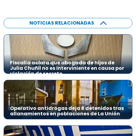
NOTICIAS RELACIONADAS
Fiscalía aclara que abogada de hijos de
Julia Chuñil no es interviniente en causa por
violación de secreto
Operativo antidrogas deja 8 detenidos tras
allanamientos en poblaciones de La Unión