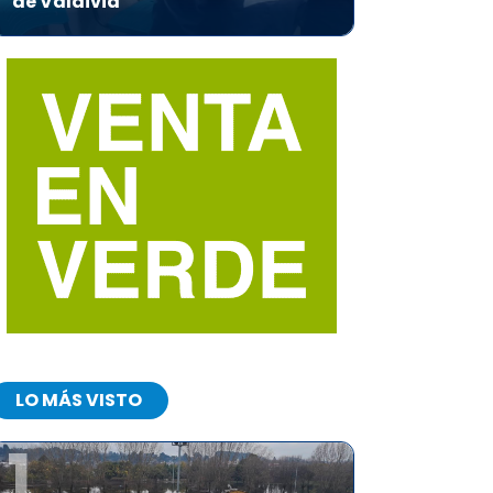
de Valdivia
LO MÁS VISTO
1