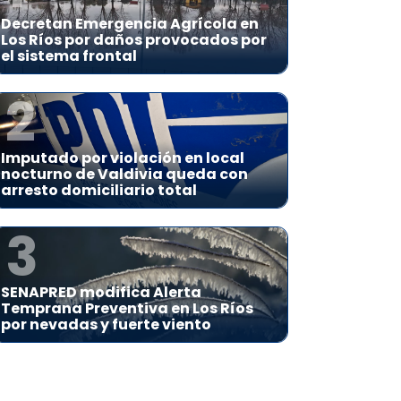
Decretan Emergencia Agrícola en
Los Ríos por daños provocados por
el sistema frontal
2
Imputado por violación en local
nocturno de Valdivia queda con
arresto domiciliario total
3
SENAPRED modifica Alerta
Temprana Preventiva en Los Ríos
por nevadas y fuerte viento