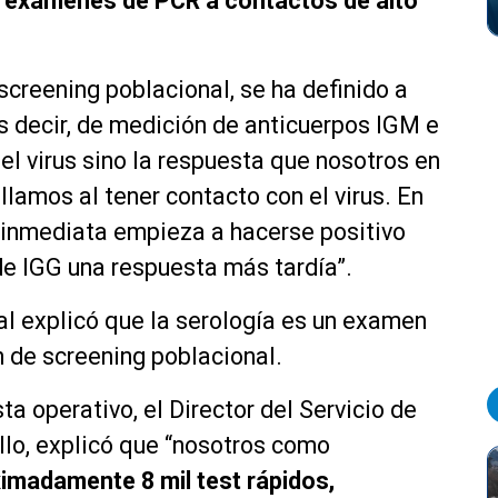
s exámenes de PCR a contactos de alto
screening poblacional, se ha definido a
es decir, de medición de anticuerpos IGM e
el virus sino la respuesta que nosotros en
lamos al tener contacto con el virus. En
 inmediata empieza a hacerse positivo
 de IGG una respuesta más tardía”.
al explicó que la
serología
es un examen
n
de screening poblacional.
ta operativo, el Director del Servicio de
llo, explicó que
“
nosotros como
ximadamente 8 mil test
rápidos
,