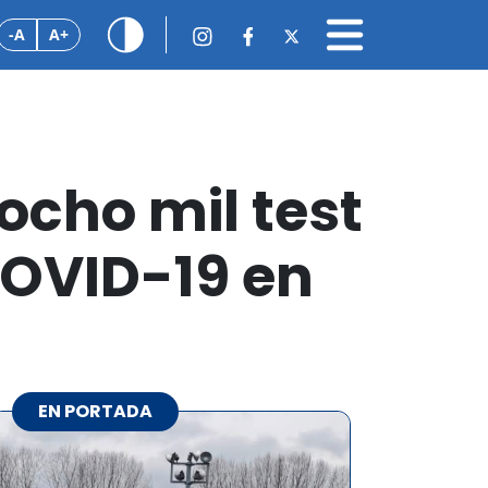
-A
A+
ocho mil test
COVID-19 en
EN PORTADA