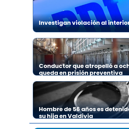
Investigan violación al interio
Conductor que atropelló a och
queda en prisión preventiva
Hombre de 56 años es detenid
su hija en Valdivia