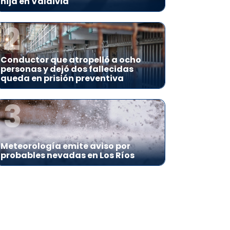
hija en Valdivia
2
Conductor que atropelló a ocho
personas y dejó dos fallecidas
queda en prisión preventiva
3
Meteorología emite aviso por
probables nevadas en Los Ríos