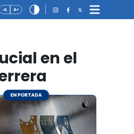
-A
A+
ucial en el
errera
EN PORTADA