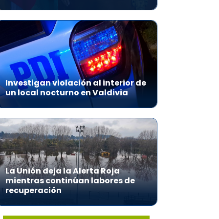
Investigan violación al interior de
un local nocturno en Valdivia
La Unión deja la Alerta Roja
mientras continúan labores de
recuperación