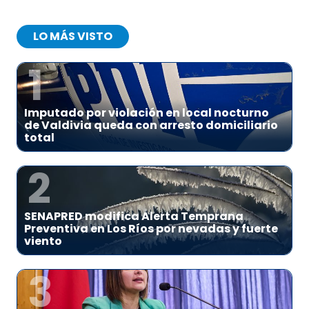
LO MÁS VISTO
1
Imputado por violación en local nocturno
de Valdivia queda con arresto domiciliario
total
2
SENAPRED modifica Alerta Temprana
Preventiva en Los Ríos por nevadas y fuerte
viento
3