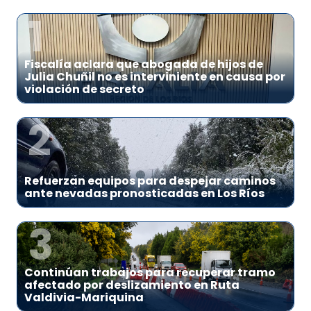
1
Fiscalía aclara que abogada de hijos de
Julia Chuñil no es interviniente en causa por
violación de secreto
2
Refuerzan equipos para despejar caminos
ante nevadas pronosticadas en Los Ríos
3
Continúan trabajos para recuperar tramo
afectado por deslizamiento en Ruta
Valdivia-Mariquina