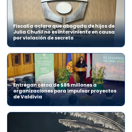
Fiscalía aclara que abogada de hijos de
Julia Chuñil no es interviniente en causa
por violación de secreto
Entregan cerca de $85 millones a
organizaciones para impulsar proyectos
de Valdivia