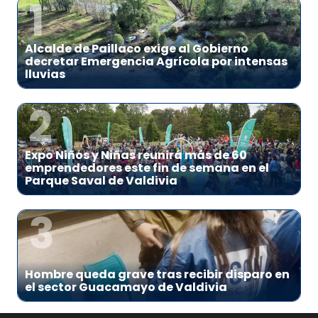
1
Alcalde de Paillaco exige al Gobierno
decretar Emergencia Agrícola por intensas
lluvias
2
Expo Niños y Niñas reunirá más de 60
emprendedores este fin de semana en el
Parque Saval de Valdivia
3
Hombre queda grave tras recibir disparo en
el sector Guacamayo de Valdivia