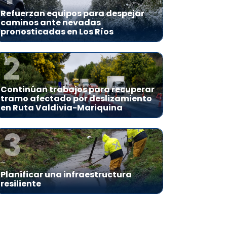
Refuerzan equipos para despejar
caminos ante nevadas
pronosticadas en Los Ríos
2
Continúan trabajos para recuperar
tramo afectado por deslizamiento
en Ruta Valdivia-Mariquina
3
Planificar una infraestructura
resiliente