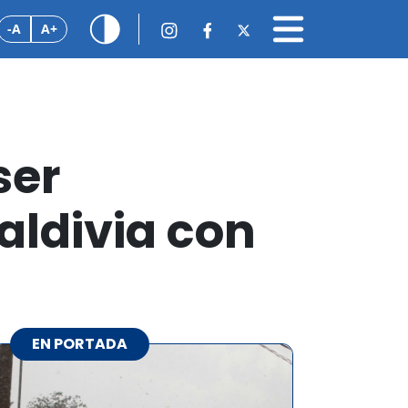
-A
A+
ser
aldivia con
EN PORTADA