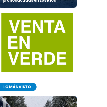
pronosticadas en Los Ríos
LO MÁS VISTO
1