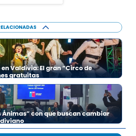
RELACIONADAS
en Valdivia: El gran “Circo de
nes gratuitas
as Ánimas” con que buscan cambiar
ldiviano