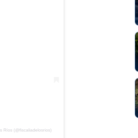
s Ríos (@fiscaliadelosrios)