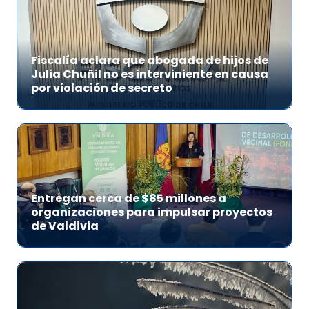
Fiscalía aclara que abogada de hijos de
Julia Chuñil no es interviniente en causa
por violación de secreto
Entregan cerca de $85 millones a
organizaciones para impulsar proyectos
de Valdivia