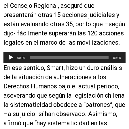
el Consejo Regional, aseguró que
presentarán otras 15 acciones judiciales y
están evaluando otras 35, por lo que –según
dijo- fácilmente superarán las 120 acciones
legales en el marco de las movilizaciones.
R
00:00
00:00
e
En ese sentido, Smart, hizo un duro análisis
p
r
de la situación de vulneraciones a los
o
Derechos Humanos bajo el actual periodo,
d
aseverando que según la legislación chilena
u
c
la sistematicidad obedece a “patrones”, que
t
–a su juicio- sí han observado. Asimismo,
o
afirmó que “hay sistematicidad en las
r