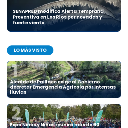
SENAPRED modifica Alerta Temprana
Preventiva en Los Ríos por nevadas y
fuerte viento
LO MÁS VISTO
1
Alcalde de Paillaco exige al Gobierno
decretar Emergencia Agrícola por intensas
lluvias
2
Expo Niños y Niñas reunirá más de 60