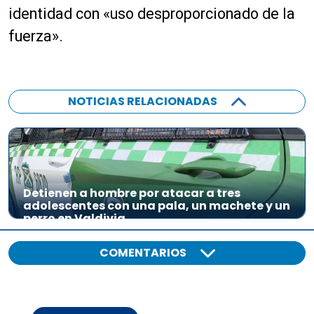
o
identidad con «uso desproporcionado de la
fuerza».
NOTICIAS RELACIONADAS
Detienen a hombre por atacar a tres
adolescentes con una pala, un machete y un
perro en Valdivia
COMENTARIOS