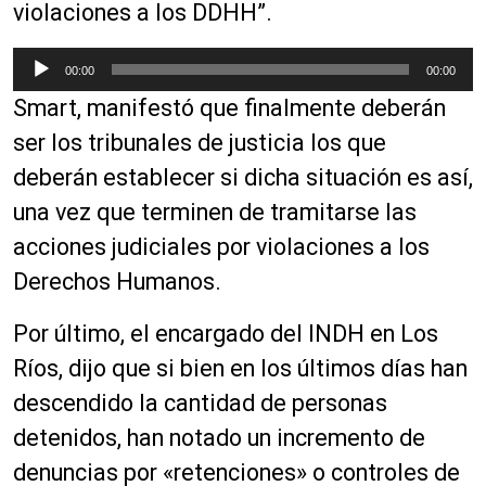
d
violaciones a los DDHH”.
e
a
R
00:00
00:00
u
e
Smart, manifestó que finalmente deberán
d
p
i
r
ser los tribunales de justicia los que
o
o
deberán establecer si dicha situación es así,
d
una vez que terminen de tramitarse las
u
c
acciones judiciales por violaciones a los
t
Derechos Humanos.
o
r
Por último, el encargado del INDH en Los
d
Ríos, dijo que si bien en los últimos días han
e
a
descendido la cantidad de personas
u
detenidos, han notado un incremento de
d
denuncias por «retenciones» o controles de
i