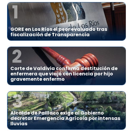
1
GORE en Los Ríos el peor evaluado tras
fiscalización de Transparencia
2
Corte de Valdivia confirma destitución de
enfermera que viajó con licencia por hijo
gravemente enfermo
3
Alcalde de Paillaco exige al Gobierno
decretar Emergencia Agrícola por intensas
lluvias