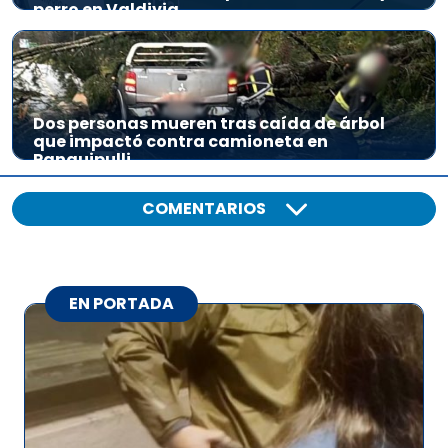
perro en Valdivia
Dos personas mueren tras caída de árbol
que impactó contra camioneta en
Panguipulli
COMENTARIOS
EN PORTADA