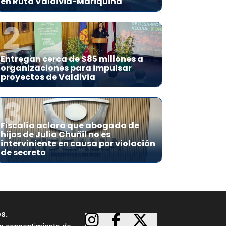
en Ruta Valdivia-Mariquina
2
Entregan cerca de $85 millones a
organizaciones para impulsar
proyectos de Valdivia
3
Fiscalía aclara que abogada de
hijos de Julia Chuñil no es
interviniente en causa por violación
de secreto
os.