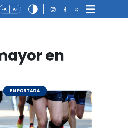
-A
A+
 mayor en
EN PORTADA