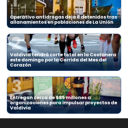
1
Operativo antidrogas deja 8 detenidos tras
allanamientos en poblaciones de La Unión
2
Valdivia tendrá corte total en la Costanera
este domingo por la Corrida del Mes del
Corazón
3
Entregan cerca de $85 millones a
organizaciones para impulsar proyectos de
Valdivia