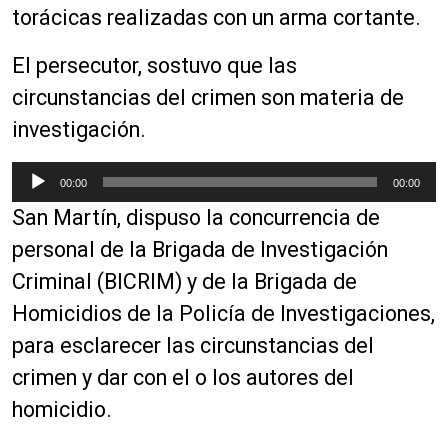
torácicas realizadas con un arma cortante.
El persecutor, sostuvo que las
circunstancias del crimen son materia de
investigación.
R
00:00
00:00
e
San Martín, dispuso la concurrencia de
p
r
personal de la Brigada de Investigación
o
Criminal (BICRIM) y de la Brigada de
d
Homicidios de la Policía de Investigaciones,
u
c
para esclarecer las circunstancias del
t
crimen y dar con el o los autores del
o
homicidio.
r
d