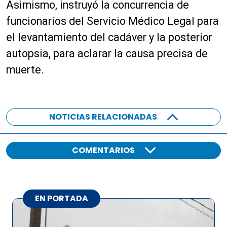
Asimismo, instruyó la concurrencia de
e
a
funcionarios del Servicio Médico Legal para
u
el levantamiento del cadáver y la posterior
d
autopsia, para aclarar la causa precisa de
i
o
muerte.
NOTICIAS RELACIONADAS
COMENTARIOS
EN PORTADA