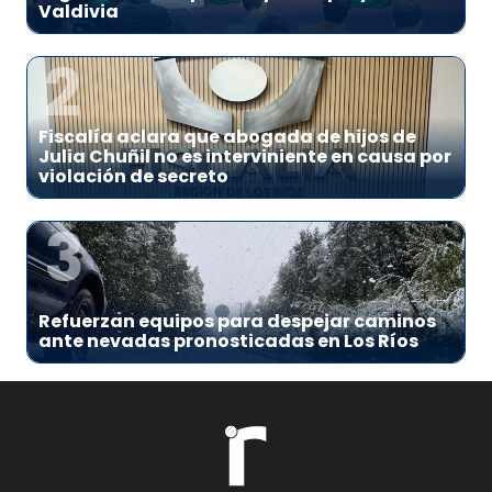
Valdivia
2
Fiscalía aclara que abogada de hijos de
Julia Chuñil no es interviniente en causa por
violación de secreto
3
Refuerzan equipos para despejar caminos
ante nevadas pronosticadas en Los Ríos