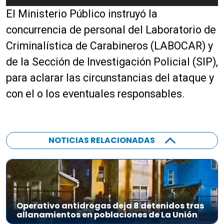
e
El Ministerio Público instruyó la
p
r
concurrencia de personal del Laboratorio de
o
Criminalística de Carabineros (LABOCAR) y
d
de la Sección de Investigación Policial (SIP),
u
c
para aclarar las circunstancias del ataque y
t
con el o los eventuales responsables.
o
r
d
e
NOTICIAS RELACIONADAS
a
u
d
i
o
Operativo antidrogas deja 8 detenidos tras
allanamientos en poblaciones de La Unión